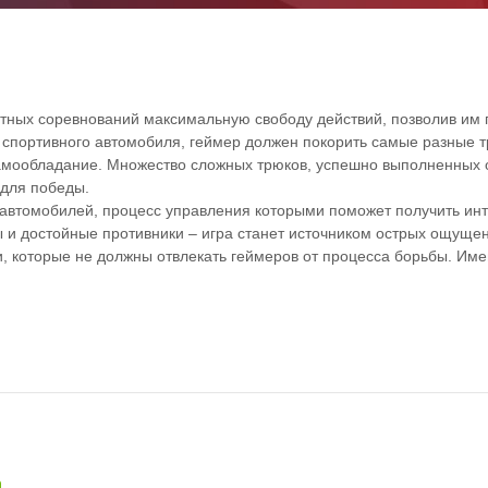
остных соревнований максимальную свободу действий, позволив им 
о спортивного автомобиля, геймер должен покорить самые разные т
самообладание. Множество сложных трюков, успешно выполненных
 для победы.
й автомобилей, процесс управления которыми поможет получить ин
 и достойные противники – игра станет источником острых ощуще
, которые не должны отвлекать геймеров от процесса борьбы. Им