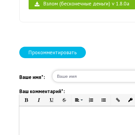
Взлом (бесконечные деньги) v 1.8.0a
Прокомментировать
Ваше имя*:
Ваш комментарий*:
Полужирный
Курсив
Подчеркнутый
Зачеркнутый
Выравнивание
Нумерованный список
Маркированный 
Вставить 
Вст