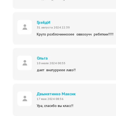
ГрэйдИ
31 августа 2024 22:39
Круто розблочиннооее оввооучч ребяткии!!!!
Ольга
10 июля 2024 00:55
дает внатурреее лавэ!!
Двынятинко Максик
17 мая 2024 08:56
Ура, спасибо вы класс!!