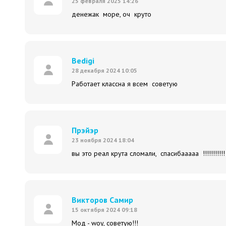
25 февраля 2025 14:26
денежак море, оч круто
Bedigi
28 декабря 2024 10:05
Работает классна я всем советую
Прэйэр
23 ноября 2024 18:04
вы это реал крута сломали, спасибааааа !!!!!!!!!
Викторов Самир
15 октября 2024 09:18
Мод - woy, советую!!!