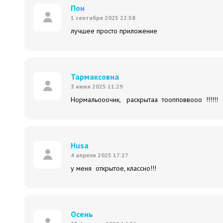
Пон
1 сентября 2025 22:58
лучшее просто приложение
Тармаксовна
3 июня 2025 11:29
Нормальооочик, раскрытаа тоопповвооо !!!!!
Husa
4 апреля 2025 17:27
у меня открытое, классно!!!
Осень