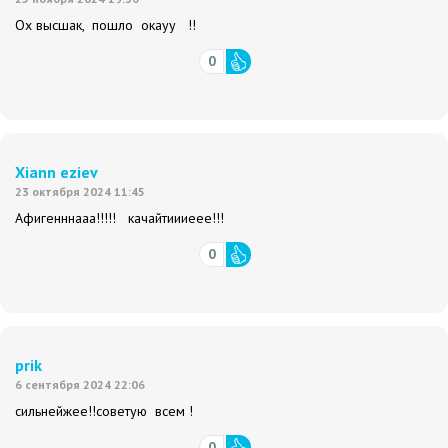
Ох высшак, пошло окауу !!
0
Xiann eziev
23 октября 2024 11:45
Афигенннааа!!!!! качайтиииеее!!!
0
prik
6 сентября 2024 22:06
сильнейжее!!советую всем !
0