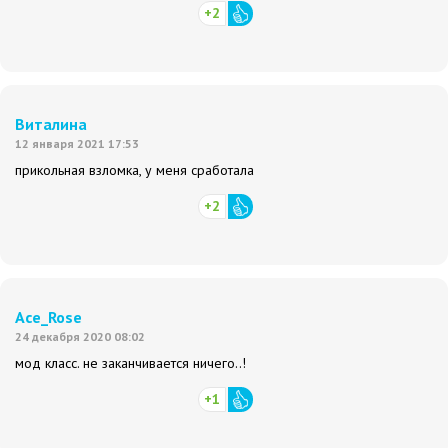
+2
Виталина
12 января 2021 17:53
прикольная взломка, у меня сработала
+2
Ace_Rose
24 декабря 2020 08:02
мод класс. не заканчивается ничего..!
+1