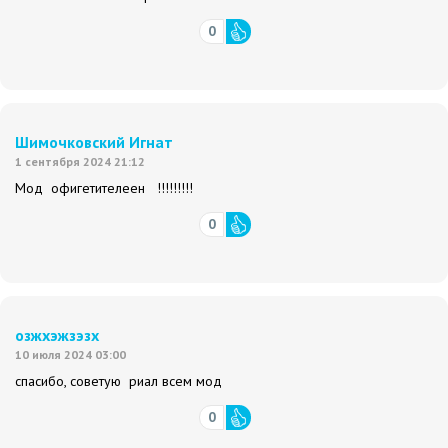
0
Шимочковский Игнат
1 сентября 2024 21:12
Мод офигетителеен !!!!!!!!!
0
озжхэжзэзх
10 июля 2024 03:00
спасибо, советую риал всем мод
0