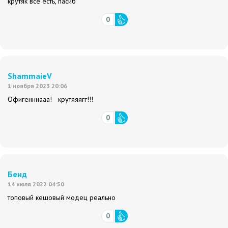
крутяк все есть, пасиб
0
ShammaieV
1 ноября 2023 20:06
Офигенннааа! крутяяягг!!!
0
Бенд
14 июля 2022 04:50
топовый кешовый модец реально
0