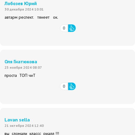
Лобозев Юрий
30 декабря 2024 10:01
автарм респект. тянеет ок.
0
Оля Гнатюкова
25 ноября 2024 08:07
проста ТОП чиТ
0
Lavan sella
21 октября 2024 12:40
вы сломали классс риалл !!!