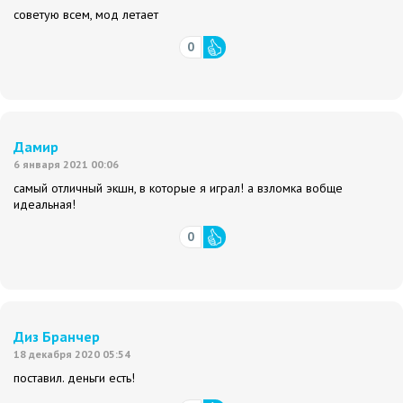
советую всем, мод летает
0
Дамир
6 января 2021 00:06
самый отличный экшн, в которые я играл! а взломка вобще
идеальная!
0
Диз Бранчер
18 декабря 2020 05:54
поставил. деньги есть!