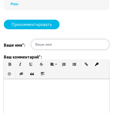
Игры
Прокомментировать
Ваше имя*:
Ваш комментарий*:
Полужирный
Курсив
Подчеркнутый
Зачеркнутый
Выравнивание
Нумерованный список
Маркированный список
Вставить ссылку
Вставить 
Вставить смайлик
Вставка скрытого текста
Вставка цитаты
Вставка спойлера