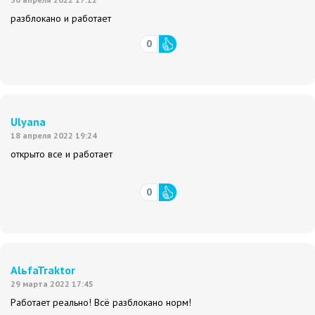
разблокано и работает
0
Ulyana
18 апреля 2022 19:24
открыто все и работает
0
AlьfaTraktor
29 марта 2022 17:45
Работает реально! Всё разблокано норм!