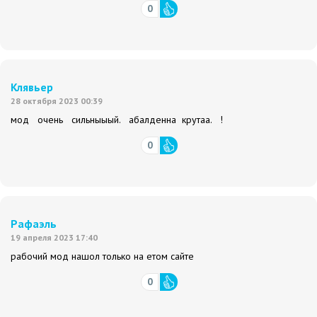
0
Клявьер
28 октября 2023 00:39
мод очень сильныыый. абалденна крутаа. !
0
Рафаэль
19 апреля 2023 17:40
рабочий мод нашол только на етом сайте
0