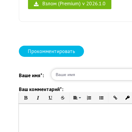
Взлом (Premium) v 2026.1.0
Прокомментировать
Ваше имя*:
Ваш комментарий*:
Полужирный
Курсив
Подчеркнутый
Зачеркнутый
Выравнивание
Нумерованный список
Маркированный 
Вставить 
Вст