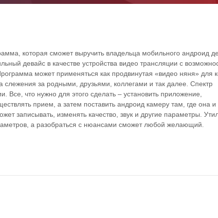
рамма, которая сможет выручить владельца мобильного андроид д
ильный девайс в качестве устройства видео трансляции с возможно
 Программа может применяться как продвинутая «видео няня» для 
ва слежения за родными, друзьями, коллегами и так далее. Спектр
и. Все, что нужно для этого сделать – установить приложение,
ществлять прием, а затем поставить андроид камеру там, где она и
ожет записывать, изменять качество, звук и другие параметры. Ути
араметров, а разобраться с нюансами сможет любой желающий.