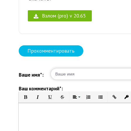
Взлом (pro) v 20.65
Прокомментировать
Ваше имя*:
Ваш комментарий*:
Полужирный
Курсив
Подчеркнутый
Зачеркнутый
Выравнивание
Нумерованный список
Маркированный 
Вставить 
Вст