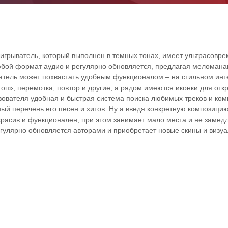
роигрыватель, который выполнен в темных тонах, имеет ультрасовр
юбой формат аудио и регулярно обновляется, предлагая меломан
атель может похвастать удобным функционалом – на стильном ин
оп», перемотка, повтор и другие, а рядом имеются иконки для отк
ьзователя удобная и быстрая система поиска любимых треков и ком
ный перечень его песен и хитов. Ну а введя конкретную композици
 красив и функционален, при этом занимает мало места и не замед
егулярно обновляется авторами и приобретает новые скины и визу