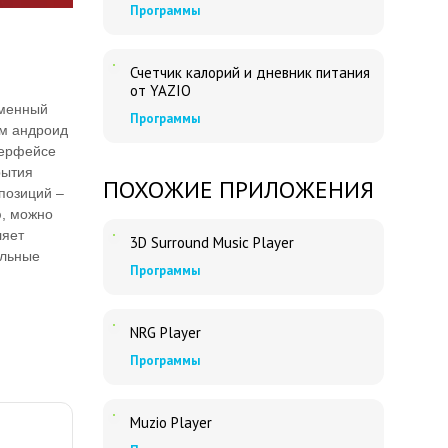
Программы
Счетчик калорий и дневник питания
от YAZIO
еменный
Программы
ам андроид
терфейсе
рытия
ПОХОЖИЕ ПРИЛОЖЕНИЯ
позиций –
ю, можно
ляет
3D Surround Music Player
альные
Программы
NRG Player
Программы
Muzio Player