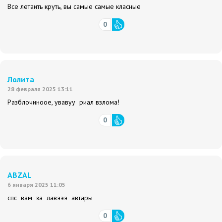
Все летаить круть, вы самые самые класные
0
Лолита
28 февраля 2025 13:11
Разблочиноое, увавуу риал взлома!
0
ABZAL
6 января 2025 11:05
спс вам за лавэээ автары
0