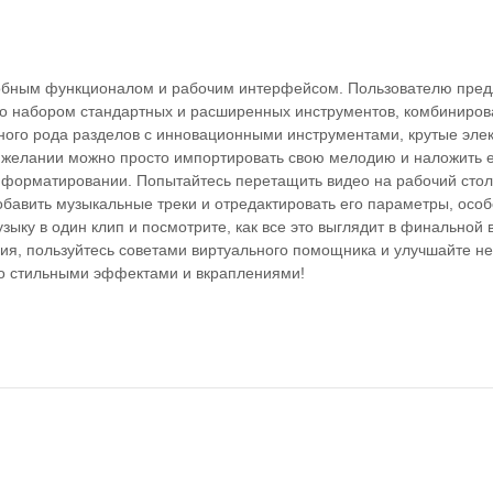
добным функционалом и рабочим интерфейсом. Пользователю пред
ео набором стандартных и расширенных инструментов, комбиниров
зного рода разделов с инновационными инструментами, крутые эле
 желании можно просто импортировать свою мелодию и наложить 
м форматировании. Попытайтесь перетащить видео на рабочий стол
обавить музыкальные треки и отредактировать его параметры, осо
ыку в один клип и посмотрите, как все это выглядит в финальной 
я, пользуйтесь советами виртуального помощника и улучшайте н
со стильными эффектами и вкраплениями!