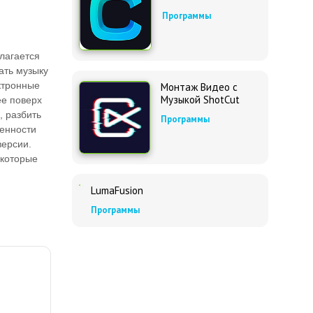
Программы
лагается
ать музыку
ктронные
Монтаж Видео с
Музыкой ShotСut
ее поверх
, разбить
Программы
бенности
версии.
екоторые
LumaFusion
Программы