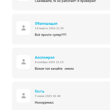
Скачивайте, тк он работает! Я проверил!
09апгшзщап
10 марта 2026 21:35
Всё просто супер️!!!!!
Алспомрол
8 ноября 2025 15:23
Взлом топ качайте смело
Гость
3 июля 2025 02:48
Ноооррмасс