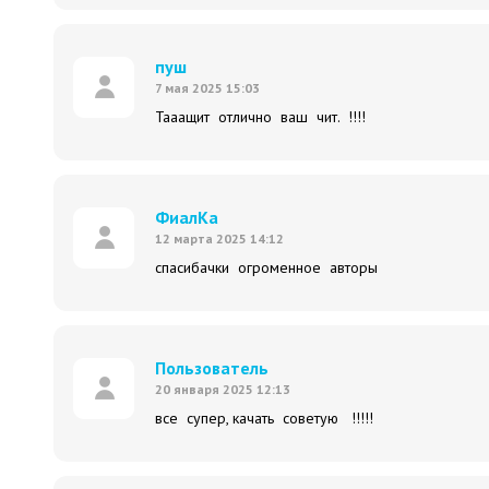
пуш
7 мая 2025 15:03
Тааащит отлично ваш чит. !!!!
ФиалКа
12 марта 2025 14:12
спасибачки огроменное авторы
Пользователь
20 января 2025 12:13
все супер, качать советую !!!!!