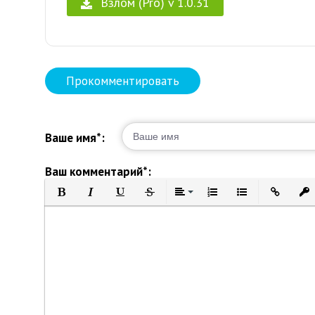
Взлом (Pro) v 1.0.31
Прокомментировать
Ваше имя*:
Ваш комментарий*:
Полужирный
Курсив
Подчеркнутый
Зачеркнутый
Выравнивание
Нумерованный список
Маркированный 
Вставить 
Вст