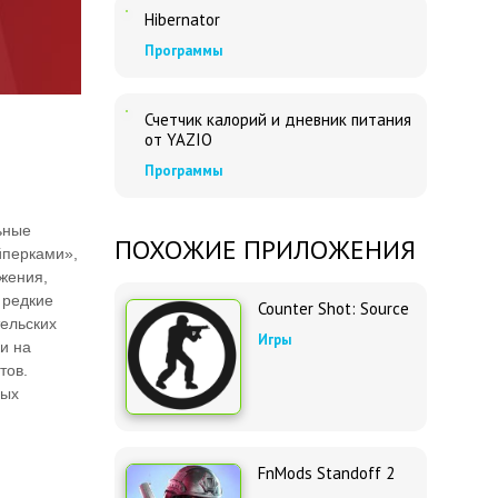
Hibernator
Программы
Счетчик калорий и дневник питания
от YAZIO
Программы
ьные
ПОХОЖИЕ ПРИЛОЖЕНИЯ
йперками»,
жения,
 редкие
Counter Shot: Source
ельских
Игры
и на
тов.
ных
FnMods Standoff 2