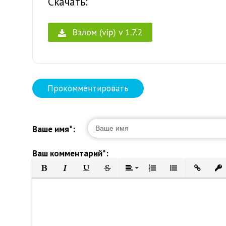
Скачать:
Взлом (vip) v 1.7.2
Прокомментировать
Ваше имя*:
Ваш комментарий*:
Полужирный
Курсив
Подчеркнутый
Зачеркнутый
Выравнивание
Нумерованный список
Маркированный 
Вставить 
Вст