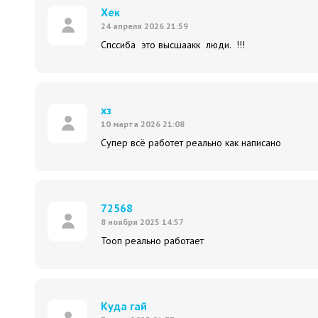
Хек
24 апреля 2026 21:59
Спссиба это высшаакк люди. !!!
хз
10 марта 2026 21:08
Супер всё работет реально как написано
72568
8 ноября 2025 14:57
Тооп реально работает
Куда гай