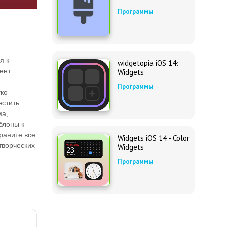
Программы
я к
widgetopia iOS 14:
ент
Widgets
Программы
гко
естить
ма,
блоны к
раните все
Widgets iOS 14 - Color
творческих
Widgets
Программы