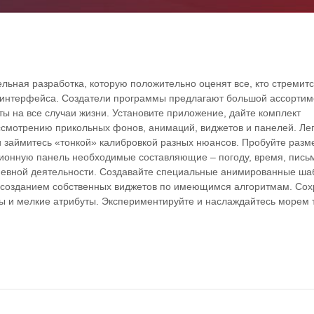
ельная разработка, которую положительно оценят все, кто стремитс
 интерфейса. Создатели программы предлагают большой ассортим
ты на все случаи жизни. Установите приложение, дайте комплект
смотрению прикольных фонов, анимаций, виджетов и панелей. Ле
 займитесь «тонкой» калибровкой разных нюансов. Пробуйте разм
ионную панель необходимые составляющие – погоду, время, пись
дневной деятельности. Создавайте специальные анимированные ша
 созданием собственных виджетов по имеющимся алгоритмам. Сох
ры и мелкие атрибуты. Экспериментируйте и наслаждайтесь морем 