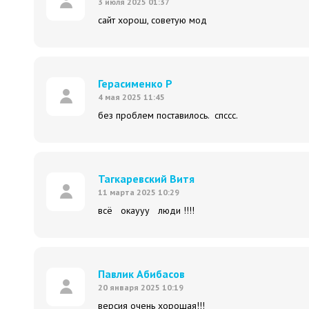
3 июля 2025 01:37
сайт хорош, советую мод
Герасименко Р
4 мая 2025 11:45
без проблем поставилось. спссс.
Тагкаревский Витя
11 марта 2025 10:29
всё окаууу люди !!!!
Павлик Абибасов
20 января 2025 10:19
версия очень хорошая!!!