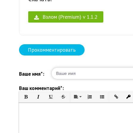
Взлом (Premium) v 1.1.2
Прокомментировать
Ваше имя*:
Ваш комментарий*:
Полужирный
Курсив
Подчеркнутый
Зачеркнутый
Выравнивание
Нумерованный список
Маркированный 
Вставить 
Вст