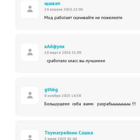
щшвап
24 апреля 2026 22:00
Mод работает скачивайте не пожелеете
кАйфули
10 марта 2026 21:09
сработало класс вы лучшиеее
gthbg
8 ноября 2025 14:58
Большущеее сиба вамм разрабыыыыыыы !!!
Тоумагрейкин Сашка
3 июля 2025 01:40