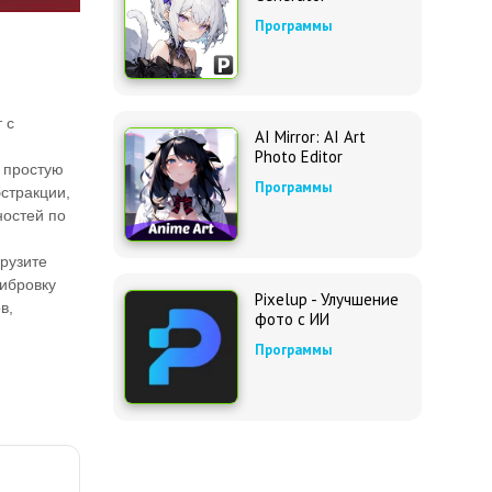
Программы
 с
AI Mirror: AI Art
Photo Editor
 простую
Программы
стракции,
ностей по
рузите
ибровку
Pixelup - Улучшение
в,
фото с ИИ
Программы