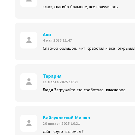
класс, спасибо большое, все получилось
Аки
4 мая 2025 11:47
Спасибо большое, чит сработал и все открыылл
Терария
11 марта 2025 10:31
Люди Загружайте это сроботоло класноооо
Вайлуковский Мишка
20 января 2025 10:21
сайт круто взломал !!