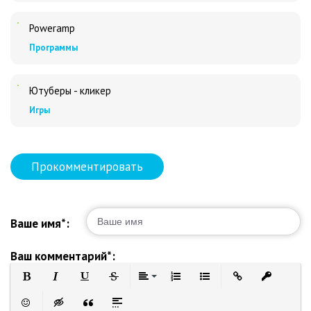
Poweramp
Программы
Ютуберы - кликер
Игры
Прокомментировать
Ваше имя*:
Ваш комментарий*:
Полужирный
Курсив
Подчеркнутый
Зачеркнутый
Выравнивание
Нумерованный список
Маркированный список
Вставить ссылку
Вставить 