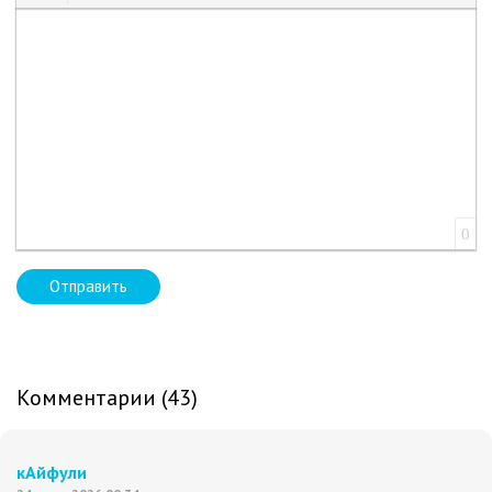
Вставить смайлик
Вставка скрытого текста
Вставка цитаты
Вставка спойлера
0
Отправить
Комментарии (43)
кАйфули