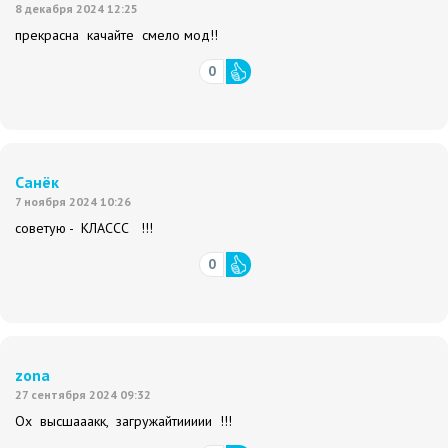
8 декабря 2024 12:25
прекрасна качайте смело мод!!
0
Санёк
7 ноября 2024 10:26
советую - КЛАССС !!!
0
zona
27 сентября 2024 09:32
Ох высшааакк, загружайтиииии !!!