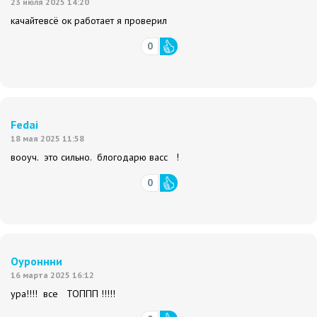
23 июля 2025 14:20
качайтевсё ок работает я проверил
0
Fedai
18 мая 2025 11:58
вооуч. это сильно. блогодарю васс !
0
Оуроннни
16 марта 2025 16:12
ура!!!! все ТОППП !!!!!