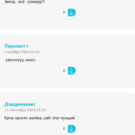
Автор, всё супиирр!!
0
Перисветт
7 ноября 2024 16:26
увооооуу, класс
0
Дажджеввикс
27 сентября 2024 15:10
Крче просто окейка, сайт этот лучший
0