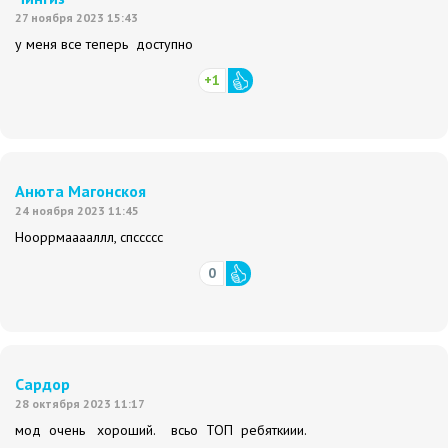
27 ноября 2023 15:43
у меня все теперь доступно
+1
Анюта Магонскоя
24 ноября 2023 11:45
Нооррмааааллл, спссссс
0
Сардор
28 октября 2023 11:17
мод очень хороший. всьо ТОП ребяткиии.