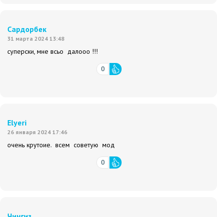
Сардорбек
31 марта 2024 13:48
суперски, мне всьо далооо !!!
0
Elyeri
26 января 2024 17:46
очень крутоие. всем советую мод
0
Чингиз