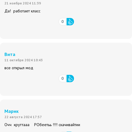
21 ноября 2024 11:39
Да! работает класс
0
Вита
11 октября 2024 10:43
все открыл мод
0
Марик
22 августа 2024 17:57
Очч круттааа РОбеетьь !!!! скачивайтии