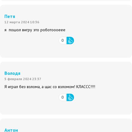
Петя
12 марта 2024 10:36
я пошол вигру это роботоооеее
0
Володя
5 февраля 2024 23:37
Я играл без взлома, а щас со взломом! КЛАССС!!!!
0
Антон