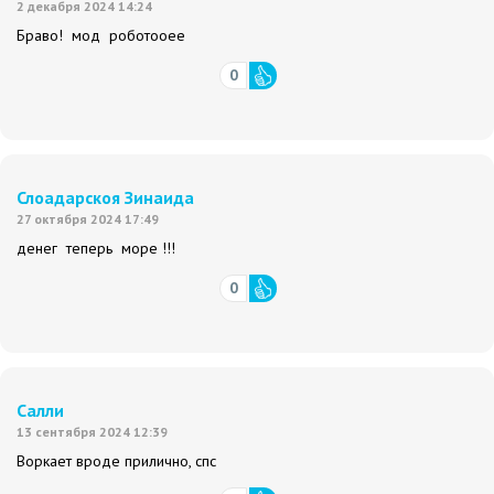
2 декабря 2024 14:24
Браво! мод роботооее
0
Слоадарскоя Зинаида
27 октября 2024 17:49
денег теперь море !!!
0
Салли
13 сентября 2024 12:39
Воркает вроде прилично, спс