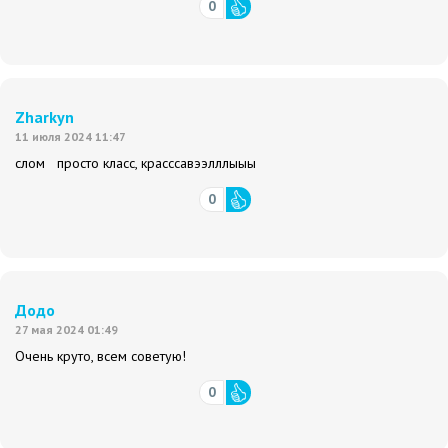
0
Zharkyn
11 июля 2024 11:47
слом просто класс, красссавээлллыыы
0
Додо
27 мая 2024 01:49
Очень круто, всем советую!
0