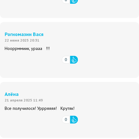
Рогномазин Вася
22 июня 2025 20:31
Нооррммиик, урааа !!!
0
Алёна
21 апреля 2025 11:49
Все получилося! Уррряяяя! Крутяк!
0