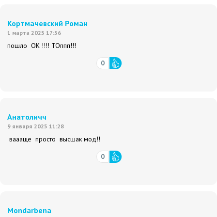
Кортмачевский Роман
1 марта 2025 17:56
пошло ОК !!!! ТОппп!!!
0
Анатоличч
9 января 2025 11:28
ваааще просто высшак мод!!
0
Mondarbena