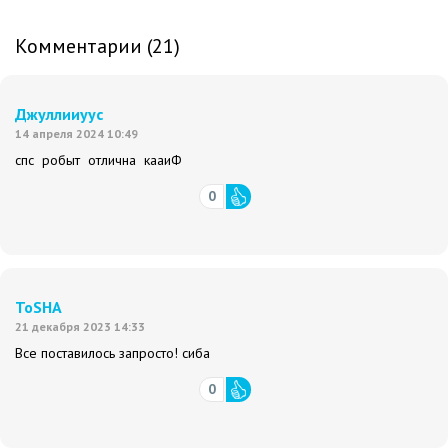
Комментарии (21)
Джуллииуус
14 апреля 2024 10:49
спс робыт отлична кааиФ
0
ToSHA
21 декабря 2023 14:33
Все поставилось запросто! сиба
0