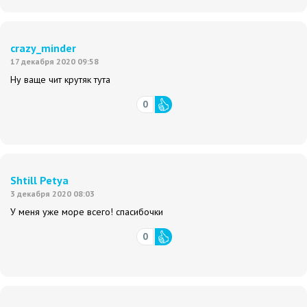
crazy_minder
17 декабря 2020 09:58
Ну ваще чит крутяк тута
0
Shtill Petya
3 декабря 2020 08:03
У меня уже море всего! спасибочки
0